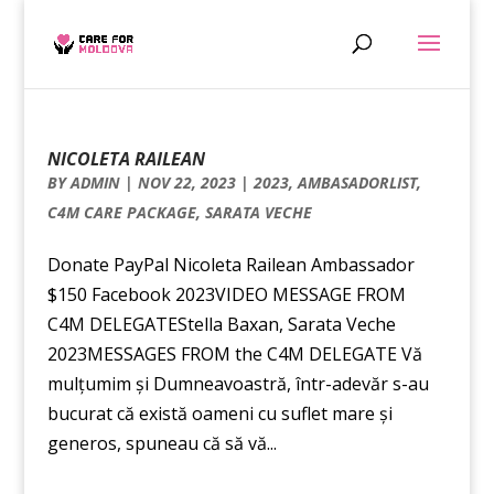
NICOLETA RAILEAN
BY
ADMIN
|
NOV 22, 2023
|
2023
,
AMBASADORLIST
,
C4M CARE PACKAGE
,
SARATA VECHE
Donate PayPal Nicoleta Railean Ambassador
$150 Facebook 2023VIDEO MESSAGE FROM
C4M DELEGATEStella Baxan, Sarata Veche
2023MESSAGES FROM the C4M DELEGATE Vă
mulțumim și Dumneavoastră, într-adevăr s-au
bucurat că există oameni cu suflet mare și
generos, spuneau că să vă...